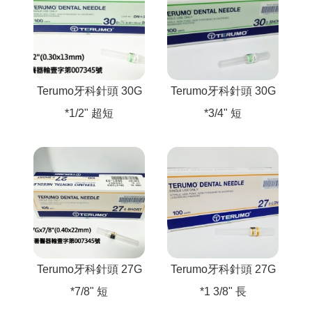
根管
YDM Pliers
針頭 針筒
檔案下載
牙膏
File
GC
YDM Cutter
牙周
感控產品
VOCO
牙刷
聯絡我們
SHOFU 松風
TASK Pliers
假牙清潔刷
口衛
器械
TASK Cutter
漱口水
Terumo牙科針頭 30G
Terumo牙科針頭 30G
手機
矯正
Aligner Plier
*1/2" 超短
*3/4" 短
旅行組
鉛衣
美白
矯正器+矯正線
防蛀保健產品
手術
矯正器械
機儀器
矯正耗材
牙科管理/約診軟體
其他產品
Terumo牙科針頭 27G
Terumo牙科針頭 27G
*7/8" 短
*1 3/8" 長