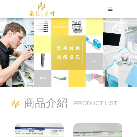
Language
Menu
關於我們
中文
商品介紹
商品介紹
English
PRODUCT LIST
金昌30週年了！
公司簡介
最新消息
耗材
公司販售之產品
日文
贋復
課程資訊
한국어